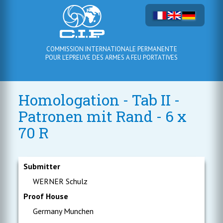
COMMISSION INTERNATIONALE PERMANENTE
POUR L'EPREUVE DES ARMES A FEU PORTATIVES
Homologation - Tab II -
Patronen mit Rand - 6 x
70 R
Submitter
WERNER Schulz
Proof House
Germany Munchen