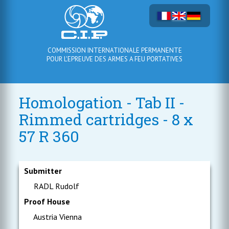
COMMISSION INTERNATIONALE PERMANENTE
POUR L'EPREUVE DES ARMES A FEU PORTATIVES
Homologation - Tab II -
Rimmed cartridges - 8 x
57 R 360
Submitter
RADL Rudolf
Proof House
Austria Vienna