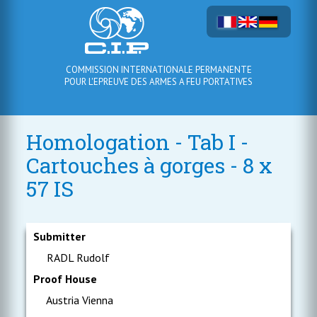
COMMISSION INTERNATIONALE PERMANENTE
POUR L'EPREUVE DES ARMES A FEU PORTATIVES
Homologation - Tab I -
Cartouches à gorges - 8 x
57 IS
Submitter
RADL Rudolf
Proof House
Austria Vienna