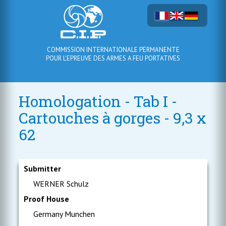
COMMISSION INTERNATIONALE PERMANENTE
POUR L'EPREUVE DES ARMES A FEU PORTATIVES
Homologation - Tab I -
Cartouches à gorges - 9,3 x
62
Submitter
WERNER Schulz
Proof House
Germany Munchen