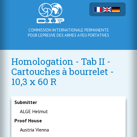
COMMISSION INTERNATIONALE PERMANENTE
POUR L'EPREUVE DES ARMES A FEU PORTATIVES
Homologation - Tab II -
Cartouches à bourrelet -
10,3 x 60 R
Submitter
ALGE Helmut
Proof House
Austria Vienna