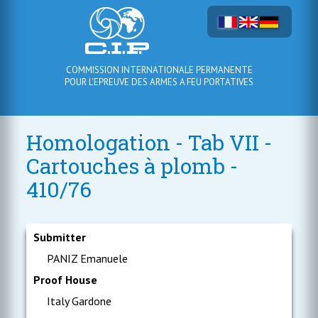
COMMISSION INTERNATIONALE PERMANENTE
POUR L'EPREUVE DES ARMES A FEU PORTATIVES
Homologation - Tab VII -
Cartouches à plomb -
410/76
Submitter
PANIZ Emanuele
Proof House
Italy Gardone