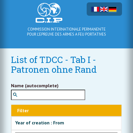
COMMISSION INTERNATIONALE PERMANENTE
POUR L'EPREUVE DES ARMES A FEU PORTATIVES
List of TDCC - Tab I -
Patronen ohne Rand
Name (autocomplete)
Filter
Year of creation : From