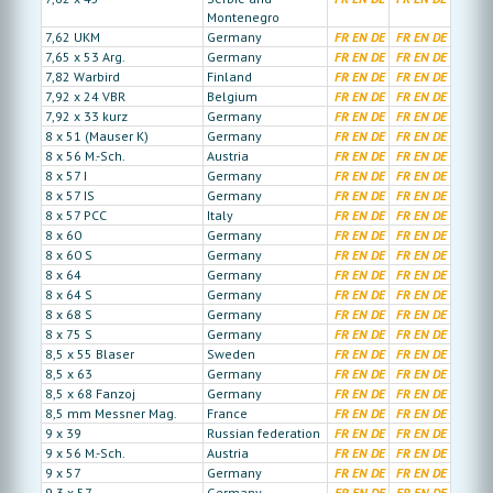
Montenegro
7,62 UKM
Germany
FR
EN
DE
FR
EN
DE
7,65 x 53 Arg.
Germany
FR
EN
DE
FR
EN
DE
7,82 Warbird
Finland
FR
EN
DE
FR
EN
DE
7,92 x 24 VBR
Belgium
FR
EN
DE
FR
EN
DE
7,92 x 33 kurz
Germany
FR
EN
DE
FR
EN
DE
8 x 51 (Mauser K)
Germany
FR
EN
DE
FR
EN
DE
8 x 56 M.-Sch.
Austria
FR
EN
DE
FR
EN
DE
8 x 57 I
Germany
FR
EN
DE
FR
EN
DE
8 x 57 IS
Germany
FR
EN
DE
FR
EN
DE
8 x 57 PCC
Italy
FR
EN
DE
FR
EN
DE
8 x 60
Germany
FR
EN
DE
FR
EN
DE
8 x 60 S
Germany
FR
EN
DE
FR
EN
DE
8 x 64
Germany
FR
EN
DE
FR
EN
DE
8 x 64 S
Germany
FR
EN
DE
FR
EN
DE
8 x 68 S
Germany
FR
EN
DE
FR
EN
DE
8 x 75 S
Germany
FR
EN
DE
FR
EN
DE
8,5 x 55 Blaser
Sweden
FR
EN
DE
FR
EN
DE
8,5 x 63
Germany
FR
EN
DE
FR
EN
DE
8,5 x 68 Fanzoj
Germany
FR
EN
DE
FR
EN
DE
8,5 mm Messner Mag.
France
FR
EN
DE
FR
EN
DE
9 x 39
Russian federation
FR
EN
DE
FR
EN
DE
9 x 56 M.-Sch.
Austria
FR
EN
DE
FR
EN
DE
9 x 57
Germany
FR
EN
DE
FR
EN
DE
9,3 x 57
Germany
FR
EN
DE
FR
EN
DE