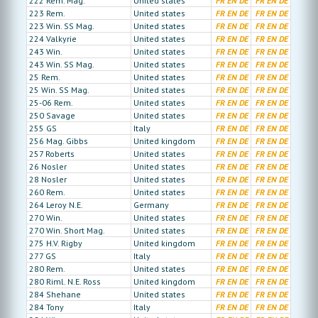
222 Rem. Mag.
United states
FR
EN
DE
FR
EN
DE
223 Rem.
United states
FR
EN
DE
FR
EN
DE
223 Win. SS Mag.
United states
FR
EN
DE
FR
EN
DE
224 Valkyrie
United states
FR
EN
DE
FR
EN
DE
243 Win.
United states
FR
EN
DE
FR
EN
DE
243 Win. SS Mag.
United states
FR
EN
DE
FR
EN
DE
25 Rem.
United states
FR
EN
DE
FR
EN
DE
25 Win. SS Mag.
United states
FR
EN
DE
FR
EN
DE
25-06 Rem.
United states
FR
EN
DE
FR
EN
DE
250 Savage
United states
FR
EN
DE
FR
EN
DE
255 GS
Italy
FR
EN
DE
FR
EN
DE
256 Mag. Gibbs
United kingdom
FR
EN
DE
FR
EN
DE
257 Roberts
United states
FR
EN
DE
FR
EN
DE
26 Nosler
United states
FR
EN
DE
FR
EN
DE
28 Nosler
United states
FR
EN
DE
FR
EN
DE
260 Rem.
United states
FR
EN
DE
FR
EN
DE
264 Leroy N.E.
Germany
FR
EN
DE
FR
EN
DE
270 Win.
United states
FR
EN
DE
FR
EN
DE
270 Win. Short Mag.
United states
FR
EN
DE
FR
EN
DE
275 H.V. Rigby
United kingdom
FR
EN
DE
FR
EN
DE
277 GS
Italy
FR
EN
DE
FR
EN
DE
280 Rem.
United states
FR
EN
DE
FR
EN
DE
280 Riml. N.E. Ross
United kingdom
FR
EN
DE
FR
EN
DE
284 Shehane
United states
FR
EN
DE
FR
EN
DE
284 Tony
Italy
FR
EN
DE
FR
EN
DE