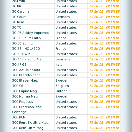
284 Win.
United states
FR
EN
DE
FR
EN
DE
30 BR
United states
FR
EN
DE
FR
EN
DE
30 Carbine
United states
FR
EN
DE
FR
EN
DE
30 Court
Germany
FR
EN
DE
FR
EN
DE
30 Rem.
United states
FR
EN
DE
FR
EN
DE
30 TC
United states
FR
EN
DE
FR
EN
DE
30-06 Ackley Improved
United states
FR
EN
DE
FR
EN
DE
30-06 Court Cartry
France
FR
EN
DE
FR
EN
DE
30-06 Spring.
United states
FR
EN
DE
FR
EN
DE
30-284 NOLASCO
France
FR
EN
DE
FR
EN
DE
30-284 Win.
United states
FR
EN
DE
FR
EN
DE
30-338 Prechtl Mag.
Germany
FR
EN
DE
FR
EN
DE
30-47 GS
Italy
FR
EN
DE
FR
EN
DE
300 AAC Blackout
United states
FR
EN
DE
FR
EN
DE
300 Blacktornado
United states
FR
EN
DE
FR
EN
DE
300 Blaser Mag.
Sweden
FR
EN
DE
FR
EN
DE
300 CR
Belgium
FR
EN
DE
FR
EN
DE
300 Lapua Mag.
Finland
FR
EN
DE
FR
EN
DE
300 Norma Mag
Sweden
FR
EN
DE
FR
EN
DE
300 Pegasus
United states
FR
EN
DE
FR
EN
DE
300 Precision Rifle
United states
FR
EN
DE
FR
EN
DE
Cartridge
300 RCM
United states
FR
EN
DE
FR
EN
DE
300 Rem. SA Ultra Mag.
United states
FR
EN
DE
FR
EN
DE
300 Rem. Ultra Mag.
United states
FR
EN
DE
FR
EN
DE