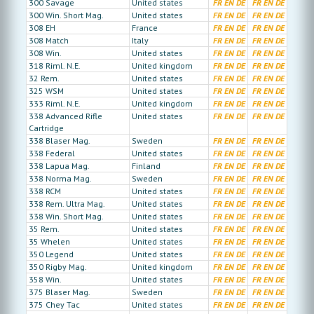
300 Savage
United states
FR
EN
DE
FR
EN
DE
300 Win. Short Mag.
United states
FR
EN
DE
FR
EN
DE
308 EH
France
FR
EN
DE
FR
EN
DE
308 Match
Italy
FR
EN
DE
FR
EN
DE
308 Win.
United states
FR
EN
DE
FR
EN
DE
318 Riml. N.E.
United kingdom
FR
EN
DE
FR
EN
DE
32 Rem.
United states
FR
EN
DE
FR
EN
DE
325 WSM
United states
FR
EN
DE
FR
EN
DE
333 Riml. N.E.
United kingdom
FR
EN
DE
FR
EN
DE
338 Advanced Rifle
United states
FR
EN
DE
FR
EN
DE
Cartridge
338 Blaser Mag.
Sweden
FR
EN
DE
FR
EN
DE
338 Federal
United states
FR
EN
DE
FR
EN
DE
338 Lapua Mag.
Finland
FR
EN
DE
FR
EN
DE
338 Norma Mag.
Sweden
FR
EN
DE
FR
EN
DE
338 RCM
United states
FR
EN
DE
FR
EN
DE
338 Rem. Ultra Mag.
United states
FR
EN
DE
FR
EN
DE
338 Win. Short Mag.
United states
FR
EN
DE
FR
EN
DE
35 Rem.
United states
FR
EN
DE
FR
EN
DE
35 Whelen
United states
FR
EN
DE
FR
EN
DE
350 Legend
United states
FR
EN
DE
FR
EN
DE
350 Rigby Mag.
United kingdom
FR
EN
DE
FR
EN
DE
358 Win.
United states
FR
EN
DE
FR
EN
DE
375 Blaser Mag.
Sweden
FR
EN
DE
FR
EN
DE
375 Chey Tac
United states
FR
EN
DE
FR
EN
DE