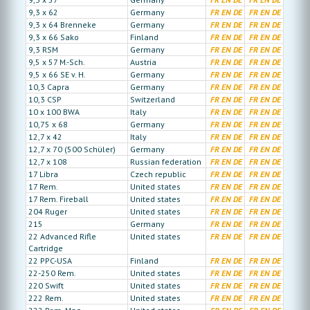
9,3 x 62
Germany
FR
EN
DE
FR
EN
DE
9,3 x 64 Brenneke
Germany
FR
EN
DE
FR
EN
DE
9,3 x 66 Sako
Finland
FR
EN
DE
FR
EN
DE
9,3 RSM
Germany
FR
EN
DE
FR
EN
DE
9,5 x 57 M.-Sch.
Austria
FR
EN
DE
FR
EN
DE
9,5 x 66 SE v. H.
Germany
FR
EN
DE
FR
EN
DE
10,3 Capra
Germany
FR
EN
DE
FR
EN
DE
10,3 CSP
Switzerland
FR
EN
DE
FR
EN
DE
10 x 100 BWA
Italy
FR
EN
DE
FR
EN
DE
10,75 x 68
Germany
FR
EN
DE
FR
EN
DE
12,7 x 42
Italy
FR
EN
DE
FR
EN
DE
12,7 x 70 (500 Schüler)
Germany
FR
EN
DE
FR
EN
DE
12,7 x 108
Russian federation
FR
EN
DE
FR
EN
DE
17 Libra
Czech republic
FR
EN
DE
FR
EN
DE
17 Rem.
United states
FR
EN
DE
FR
EN
DE
17 Rem. Fireball
United states
FR
EN
DE
FR
EN
DE
204 Ruger
United states
FR
EN
DE
FR
EN
DE
215
Germany
FR
EN
DE
FR
EN
DE
22 Advanced Rifle
United states
FR
EN
DE
FR
EN
DE
Cartridge
22 PPC-USA
Finland
FR
EN
DE
FR
EN
DE
22-250 Rem.
United states
FR
EN
DE
FR
EN
DE
220 Swift
United states
FR
EN
DE
FR
EN
DE
222 Rem.
United states
FR
EN
DE
FR
EN
DE