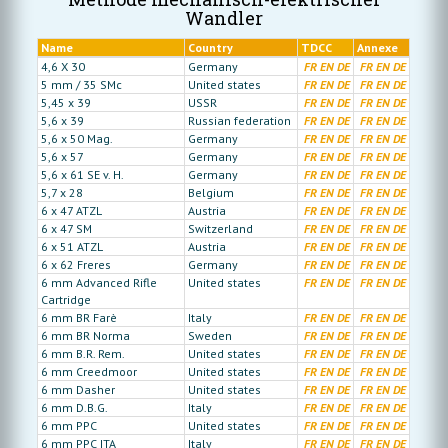
Wandler
Name
Country
TDCC
Annexe
4,6 X 30
Germany
FR
EN
DE
FR
EN
DE
5 mm / 35 SMc
United states
FR
EN
DE
FR
EN
DE
5,45 x 39
USSR
FR
EN
DE
FR
EN
DE
5,6 x 39
Russian federation
FR
EN
DE
FR
EN
DE
5,6 x 50 Mag.
Germany
FR
EN
DE
FR
EN
DE
5,6 x 57
Germany
FR
EN
DE
FR
EN
DE
5,6 x 61 SE v. H.
Germany
FR
EN
DE
FR
EN
DE
5,7 x 28
Belgium
FR
EN
DE
FR
EN
DE
6 x 47 ATZL
Austria
FR
EN
DE
FR
EN
DE
6 x 47 SM
Switzerland
FR
EN
DE
FR
EN
DE
6 x 51 ATZL
Austria
FR
EN
DE
FR
EN
DE
6 x 62 Freres
Germany
FR
EN
DE
FR
EN
DE
6 mm Advanced Rifle
United states
FR
EN
DE
FR
EN
DE
Cartridge
6 mm BR Farè
Italy
FR
EN
DE
FR
EN
DE
6 mm BR Norma
Sweden
FR
EN
DE
FR
EN
DE
6 mm B.R. Rem.
United states
FR
EN
DE
FR
EN
DE
6 mm Creedmoor
United states
FR
EN
DE
FR
EN
DE
6 mm Dasher
United states
FR
EN
DE
FR
EN
DE
6 mm D.B.G.
Italy
FR
EN
DE
FR
EN
DE
6 mm PPC
United states
FR
EN
DE
FR
EN
DE
6 mm PPC ITA
Italy
FR
EN
DE
FR
EN
DE