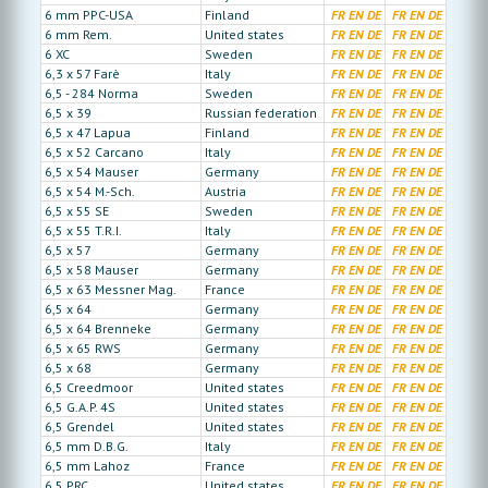
6 mm PPC-USA
Finland
FR
EN
DE
FR
EN
DE
6 mm Rem.
United states
FR
EN
DE
FR
EN
DE
6 XC
Sweden
FR
EN
DE
FR
EN
DE
6,3 x 57 Farè
Italy
FR
EN
DE
FR
EN
DE
6,5 - 284 Norma
Sweden
FR
EN
DE
FR
EN
DE
6,5 x 39
Russian federation
FR
EN
DE
FR
EN
DE
6,5 x 47 Lapua
Finland
FR
EN
DE
FR
EN
DE
6,5 x 52 Carcano
Italy
FR
EN
DE
FR
EN
DE
6,5 x 54 Mauser
Germany
FR
EN
DE
FR
EN
DE
6,5 x 54 M.-Sch.
Austria
FR
EN
DE
FR
EN
DE
6,5 x 55 SE
Sweden
FR
EN
DE
FR
EN
DE
6,5 x 55 T.R.I.
Italy
FR
EN
DE
FR
EN
DE
6,5 x 57
Germany
FR
EN
DE
FR
EN
DE
6,5 x 58 Mauser
Germany
FR
EN
DE
FR
EN
DE
6,5 x 63 Messner Mag.
France
FR
EN
DE
FR
EN
DE
6,5 x 64
Germany
FR
EN
DE
FR
EN
DE
6,5 x 64 Brenneke
Germany
FR
EN
DE
FR
EN
DE
6,5 x 65 RWS
Germany
FR
EN
DE
FR
EN
DE
6,5 x 68
Germany
FR
EN
DE
FR
EN
DE
6,5 Creedmoor
United states
FR
EN
DE
FR
EN
DE
6,5 G.A.P. 4S
United states
FR
EN
DE
FR
EN
DE
6,5 Grendel
United states
FR
EN
DE
FR
EN
DE
6,5 mm D.B.G.
Italy
FR
EN
DE
FR
EN
DE
6,5 mm Lahoz
France
FR
EN
DE
FR
EN
DE
6,5 PRC
United states
FR
EN
DE
FR
EN
DE