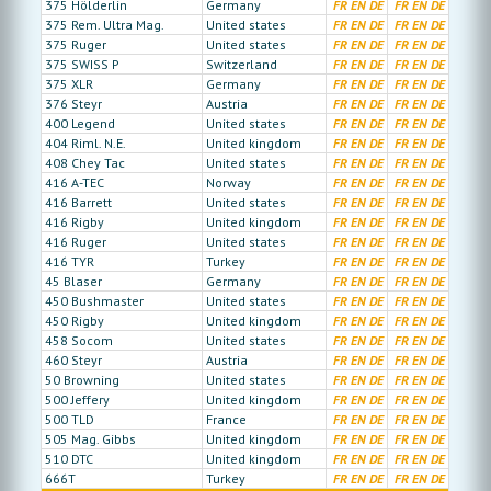
375 Hölderlin
Germany
FR
EN
DE
FR
EN
DE
375 Rem. Ultra Mag.
United states
FR
EN
DE
FR
EN
DE
375 Ruger
United states
FR
EN
DE
FR
EN
DE
375 SWISS P
Switzerland
FR
EN
DE
FR
EN
DE
375 XLR
Germany
FR
EN
DE
FR
EN
DE
376 Steyr
Austria
FR
EN
DE
FR
EN
DE
400 Legend
United states
FR
EN
DE
FR
EN
DE
404 Riml. N.E.
United kingdom
FR
EN
DE
FR
EN
DE
408 Chey Tac
United states
FR
EN
DE
FR
EN
DE
416 A-TEC
Norway
FR
EN
DE
FR
EN
DE
416 Barrett
United states
FR
EN
DE
FR
EN
DE
416 Rigby
United kingdom
FR
EN
DE
FR
EN
DE
416 Ruger
United states
FR
EN
DE
FR
EN
DE
416 TYR
Turkey
FR
EN
DE
FR
EN
DE
45 Blaser
Germany
FR
EN
DE
FR
EN
DE
450 Bushmaster
United states
FR
EN
DE
FR
EN
DE
450 Rigby
United kingdom
FR
EN
DE
FR
EN
DE
458 Socom
United states
FR
EN
DE
FR
EN
DE
460 Steyr
Austria
FR
EN
DE
FR
EN
DE
50 Browning
United states
FR
EN
DE
FR
EN
DE
500 Jeffery
United kingdom
FR
EN
DE
FR
EN
DE
500 TLD
France
FR
EN
DE
FR
EN
DE
505 Mag. Gibbs
United kingdom
FR
EN
DE
FR
EN
DE
510 DTC
United kingdom
FR
EN
DE
FR
EN
DE
666T
Turkey
FR
EN
DE
FR
EN
DE