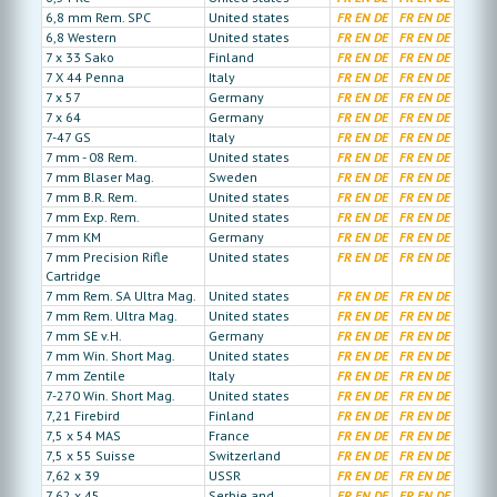
6,8 mm Rem. SPC
United states
FR
EN
DE
FR
EN
DE
6,8 Western
United states
FR
EN
DE
FR
EN
DE
7 x 33 Sako
Finland
FR
EN
DE
FR
EN
DE
7 X 44 Penna
Italy
FR
EN
DE
FR
EN
DE
7 x 57
Germany
FR
EN
DE
FR
EN
DE
7 x 64
Germany
FR
EN
DE
FR
EN
DE
7-47 GS
Italy
FR
EN
DE
FR
EN
DE
7 mm - 08 Rem.
United states
FR
EN
DE
FR
EN
DE
7 mm Blaser Mag.
Sweden
FR
EN
DE
FR
EN
DE
7 mm B.R. Rem.
United states
FR
EN
DE
FR
EN
DE
7 mm Exp. Rem.
United states
FR
EN
DE
FR
EN
DE
7 mm KM
Germany
FR
EN
DE
FR
EN
DE
7 mm Precision Rifle
United states
FR
EN
DE
FR
EN
DE
Cartridge
7 mm Rem. SA Ultra Mag.
United states
FR
EN
DE
FR
EN
DE
7 mm Rem. Ultra Mag.
United states
FR
EN
DE
FR
EN
DE
7 mm SE v.H.
Germany
FR
EN
DE
FR
EN
DE
7 mm Win. Short Mag.
United states
FR
EN
DE
FR
EN
DE
7 mm Zentile
Italy
FR
EN
DE
FR
EN
DE
7-270 Win. Short Mag.
United states
FR
EN
DE
FR
EN
DE
7,21 Firebird
Finland
FR
EN
DE
FR
EN
DE
7,5 x 54 MAS
France
FR
EN
DE
FR
EN
DE
7,5 x 55 Suisse
Switzerland
FR
EN
DE
FR
EN
DE
7,62 x 39
USSR
FR
EN
DE
FR
EN
DE
7,62 x 45
Serbie and
FR
EN
DE
FR
EN
DE