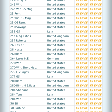
243 Win.
United states
FR
EN
DE
FR
EN
DE
243 Win. SS Mag.
United states
FR
EN
DE
FR
EN
DE
25 Rem.
United states
FR
EN
DE
FR
EN
DE
25 Win. SS Mag.
United states
FR
EN
DE
FR
EN
DE
25-06 Rem.
United states
FR
EN
DE
FR
EN
DE
250 Savage
United states
FR
EN
DE
FR
EN
DE
255 GS
Italy
FR
EN
DE
FR
EN
DE
256 Mag. Gibbs
United kingdom
FR
EN
DE
FR
EN
DE
257 Roberts
United states
FR
EN
DE
FR
EN
DE
26 Nosler
United states
FR
EN
DE
FR
EN
DE
28 Nosler
United states
FR
EN
DE
FR
EN
DE
260 Rem.
United states
FR
EN
DE
FR
EN
DE
264 Leroy N.E.
Germany
FR
EN
DE
FR
EN
DE
270 Win.
United states
FR
EN
DE
FR
EN
DE
270 Win. Short Mag.
United states
FR
EN
DE
FR
EN
DE
275 H.V. Rigby
United kingdom
FR
EN
DE
FR
EN
DE
277 GS
Italy
FR
EN
DE
FR
EN
DE
280 Rem.
United states
FR
EN
DE
FR
EN
DE
280 Riml. N.E. Ross
United kingdom
FR
EN
DE
FR
EN
DE
284 Shehane
United states
FR
EN
DE
FR
EN
DE
284 Tony
Italy
FR
EN
DE
FR
EN
DE
284 Win.
United states
FR
EN
DE
FR
EN
DE
30 BR
United states
FR
EN
DE
FR
EN
DE
30 Carbine
United states
FR
EN
DE
FR
EN
DE