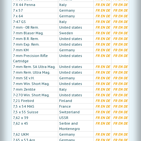
7 X 44 Penna
Italy
FR
EN
DE
FR
EN
DE
7 x 57
Germany
FR
EN
DE
FR
EN
DE
7 x 64
Germany
FR
EN
DE
FR
EN
DE
7-47 GS
Italy
FR
EN
DE
FR
EN
DE
7 mm - 08 Rem.
United states
FR
EN
DE
FR
EN
DE
7 mm Blaser Mag.
Sweden
FR
EN
DE
FR
EN
DE
7 mm B.R. Rem.
United states
FR
EN
DE
FR
EN
DE
7 mm Exp. Rem.
United states
FR
EN
DE
FR
EN
DE
7 mm KM
Germany
FR
EN
DE
FR
EN
DE
7 mm Precision Rifle
United states
FR
EN
DE
FR
EN
DE
Cartridge
7 mm Rem. SA Ultra Mag.
United states
FR
EN
DE
FR
EN
DE
7 mm Rem. Ultra Mag.
United states
FR
EN
DE
FR
EN
DE
7 mm SE v.H.
Germany
FR
EN
DE
FR
EN
DE
7 mm Win. Short Mag.
United states
FR
EN
DE
FR
EN
DE
7 mm Zentile
Italy
FR
EN
DE
FR
EN
DE
7-270 Win. Short Mag.
United states
FR
EN
DE
FR
EN
DE
7,21 Firebird
Finland
FR
EN
DE
FR
EN
DE
7,5 x 54 MAS
France
FR
EN
DE
FR
EN
DE
7,5 x 55 Suisse
Switzerland
FR
EN
DE
FR
EN
DE
7,62 x 39
USSR
FR
EN
DE
FR
EN
DE
7,62 x 45
Serbie and
FR
EN
DE
FR
EN
DE
Montenegro
7,62 UKM
Germany
FR
EN
DE
FR
EN
DE
7,65 x 53 Arg.
Germany
FR
EN
DE
FR
EN
DE