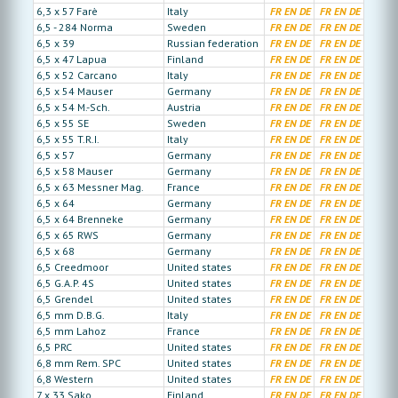
6,3 x 57 Farè
Italy
FR
EN
DE
FR
EN
DE
6,5 - 284 Norma
Sweden
FR
EN
DE
FR
EN
DE
6,5 x 39
Russian federation
FR
EN
DE
FR
EN
DE
6,5 x 47 Lapua
Finland
FR
EN
DE
FR
EN
DE
6,5 x 52 Carcano
Italy
FR
EN
DE
FR
EN
DE
6,5 x 54 Mauser
Germany
FR
EN
DE
FR
EN
DE
6,5 x 54 M.-Sch.
Austria
FR
EN
DE
FR
EN
DE
6,5 x 55 SE
Sweden
FR
EN
DE
FR
EN
DE
6,5 x 55 T.R.I.
Italy
FR
EN
DE
FR
EN
DE
6,5 x 57
Germany
FR
EN
DE
FR
EN
DE
6,5 x 58 Mauser
Germany
FR
EN
DE
FR
EN
DE
6,5 x 63 Messner Mag.
France
FR
EN
DE
FR
EN
DE
6,5 x 64
Germany
FR
EN
DE
FR
EN
DE
6,5 x 64 Brenneke
Germany
FR
EN
DE
FR
EN
DE
6,5 x 65 RWS
Germany
FR
EN
DE
FR
EN
DE
6,5 x 68
Germany
FR
EN
DE
FR
EN
DE
6,5 Creedmoor
United states
FR
EN
DE
FR
EN
DE
6,5 G.A.P. 4S
United states
FR
EN
DE
FR
EN
DE
6,5 Grendel
United states
FR
EN
DE
FR
EN
DE
6,5 mm D.B.G.
Italy
FR
EN
DE
FR
EN
DE
6,5 mm Lahoz
France
FR
EN
DE
FR
EN
DE
6,5 PRC
United states
FR
EN
DE
FR
EN
DE
6,8 mm Rem. SPC
United states
FR
EN
DE
FR
EN
DE
6,8 Western
United states
FR
EN
DE
FR
EN
DE
7 x 33 Sako
Finland
FR
EN
DE
FR
EN
DE