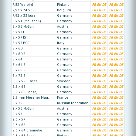
7,82 Warbird
Finland
FR
EN
DE
FR
EN
DE
7,92 x 24 VBR
Belgium
FR
EN
DE
FR
EN
DE
7,92 x 33 kurz
Germany
FR
EN
DE
FR
EN
DE
8 x 51 (Mauser K)
Germany
FR
EN
DE
FR
EN
DE
8 x 56 M.-Sch.
Austria
FR
EN
DE
FR
EN
DE
8 x 57 I
Germany
FR
EN
DE
FR
EN
DE
8 x 57 IS
Germany
FR
EN
DE
FR
EN
DE
8 x 57 PCC
Italy
FR
EN
DE
FR
EN
DE
8 x 60
Germany
FR
EN
DE
FR
EN
DE
8 x 60 S
Germany
FR
EN
DE
FR
EN
DE
8 x 64
Germany
FR
EN
DE
FR
EN
DE
8 x 64 S
Germany
FR
EN
DE
FR
EN
DE
8 x 68 S
Germany
FR
EN
DE
FR
EN
DE
8 x 75 S
Germany
FR
EN
DE
FR
EN
DE
8,5 x 55 Blaser
Sweden
FR
EN
DE
FR
EN
DE
8,5 x 63
Germany
FR
EN
DE
FR
EN
DE
8,5 x 68 Fanzoj
Germany
FR
EN
DE
FR
EN
DE
8,5 mm Messner Mag.
France
FR
EN
DE
FR
EN
DE
9 x 39
Russian federation
FR
EN
DE
FR
EN
DE
9 x 56 M.-Sch.
Austria
FR
EN
DE
FR
EN
DE
9 x 57
Germany
FR
EN
DE
FR
EN
DE
9,3 x 57
Germany
FR
EN
DE
FR
EN
DE
9,3 x 62
Germany
FR
EN
DE
FR
EN
DE
9,3 x 64 Brenneke
Germany
FR
EN
DE
FR
EN
DE
9,3 x 66 Sako
Finland
FR
EN
DE
FR
EN
DE