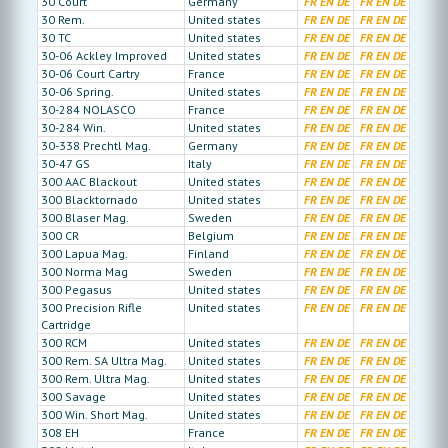
30 Court
Germany
FR
EN
DE
FR
EN
DE
30 Rem.
United states
FR
EN
DE
FR
EN
DE
30 TC
United states
FR
EN
DE
FR
EN
DE
30-06 Ackley Improved
United states
FR
EN
DE
FR
EN
DE
30-06 Court Cartry
France
FR
EN
DE
FR
EN
DE
30-06 Spring.
United states
FR
EN
DE
FR
EN
DE
30-284 NOLASCO
France
FR
EN
DE
FR
EN
DE
30-284 Win.
United states
FR
EN
DE
FR
EN
DE
30-338 Prechtl Mag.
Germany
FR
EN
DE
FR
EN
DE
30-47 GS
Italy
FR
EN
DE
FR
EN
DE
300 AAC Blackout
United states
FR
EN
DE
FR
EN
DE
300 Blacktornado
United states
FR
EN
DE
FR
EN
DE
300 Blaser Mag.
Sweden
FR
EN
DE
FR
EN
DE
300 CR
Belgium
FR
EN
DE
FR
EN
DE
300 Lapua Mag.
Finland
FR
EN
DE
FR
EN
DE
300 Norma Mag
Sweden
FR
EN
DE
FR
EN
DE
300 Pegasus
United states
FR
EN
DE
FR
EN
DE
300 Precision Rifle
United states
FR
EN
DE
FR
EN
DE
Cartridge
300 RCM
United states
FR
EN
DE
FR
EN
DE
300 Rem. SA Ultra Mag.
United states
FR
EN
DE
FR
EN
DE
300 Rem. Ultra Mag.
United states
FR
EN
DE
FR
EN
DE
300 Savage
United states
FR
EN
DE
FR
EN
DE
300 Win. Short Mag.
United states
FR
EN
DE
FR
EN
DE
308 EH
France
FR
EN
DE
FR
EN
DE