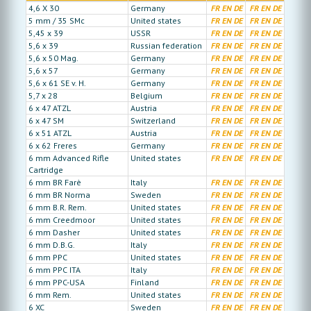
4,6 X 30
Germany
FR
EN
DE
FR
EN
DE
5 mm / 35 SMc
United states
FR
EN
DE
FR
EN
DE
5,45 x 39
USSR
FR
EN
DE
FR
EN
DE
5,6 x 39
Russian federation
FR
EN
DE
FR
EN
DE
5,6 x 50 Mag.
Germany
FR
EN
DE
FR
EN
DE
5,6 x 57
Germany
FR
EN
DE
FR
EN
DE
5,6 x 61 SE v. H.
Germany
FR
EN
DE
FR
EN
DE
5,7 x 28
Belgium
FR
EN
DE
FR
EN
DE
6 x 47 ATZL
Austria
FR
EN
DE
FR
EN
DE
6 x 47 SM
Switzerland
FR
EN
DE
FR
EN
DE
6 x 51 ATZL
Austria
FR
EN
DE
FR
EN
DE
6 x 62 Freres
Germany
FR
EN
DE
FR
EN
DE
6 mm Advanced Rifle
United states
FR
EN
DE
FR
EN
DE
Cartridge
6 mm BR Farè
Italy
FR
EN
DE
FR
EN
DE
6 mm BR Norma
Sweden
FR
EN
DE
FR
EN
DE
6 mm B.R. Rem.
United states
FR
EN
DE
FR
EN
DE
6 mm Creedmoor
United states
FR
EN
DE
FR
EN
DE
6 mm Dasher
United states
FR
EN
DE
FR
EN
DE
6 mm D.B.G.
Italy
FR
EN
DE
FR
EN
DE
6 mm PPC
United states
FR
EN
DE
FR
EN
DE
6 mm PPC ITA
Italy
FR
EN
DE
FR
EN
DE
6 mm PPC-USA
Finland
FR
EN
DE
FR
EN
DE
6 mm Rem.
United states
FR
EN
DE
FR
EN
DE
6 XC
Sweden
FR
EN
DE
FR
EN
DE