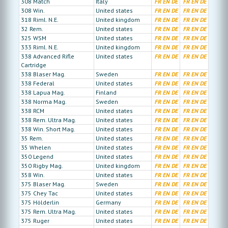
308 Match
Italy
FR
EN
DE
FR
EN
DE
308 Win.
United states
FR
EN
DE
FR
EN
DE
318 Riml. N.E.
United kingdom
FR
EN
DE
FR
EN
DE
32 Rem.
United states
FR
EN
DE
FR
EN
DE
325 WSM
United states
FR
EN
DE
FR
EN
DE
333 Riml. N.E.
United kingdom
FR
EN
DE
FR
EN
DE
338 Advanced Rifle
United states
FR
EN
DE
FR
EN
DE
Cartridge
338 Blaser Mag.
Sweden
FR
EN
DE
FR
EN
DE
338 Federal
United states
FR
EN
DE
FR
EN
DE
338 Lapua Mag.
Finland
FR
EN
DE
FR
EN
DE
338 Norma Mag.
Sweden
FR
EN
DE
FR
EN
DE
338 RCM
United states
FR
EN
DE
FR
EN
DE
338 Rem. Ultra Mag.
United states
FR
EN
DE
FR
EN
DE
338 Win. Short Mag.
United states
FR
EN
DE
FR
EN
DE
35 Rem.
United states
FR
EN
DE
FR
EN
DE
35 Whelen
United states
FR
EN
DE
FR
EN
DE
350 Legend
United states
FR
EN
DE
FR
EN
DE
350 Rigby Mag.
United kingdom
FR
EN
DE
FR
EN
DE
358 Win.
United states
FR
EN
DE
FR
EN
DE
375 Blaser Mag.
Sweden
FR
EN
DE
FR
EN
DE
375 Chey Tac
United states
FR
EN
DE
FR
EN
DE
375 Hölderlin
Germany
FR
EN
DE
FR
EN
DE
375 Rem. Ultra Mag.
United states
FR
EN
DE
FR
EN
DE
375 Ruger
United states
FR
EN
DE
FR
EN
DE