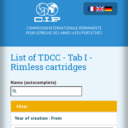
COMMISSION INTERNATIONALE PERMANENTE
POUR L'EPREUVE DES ARMES A FEU PORTATIVES
List of TDCC - Tab I -
Rimless cartridges
Name (autocomplete)
Filter
Year of creation : From