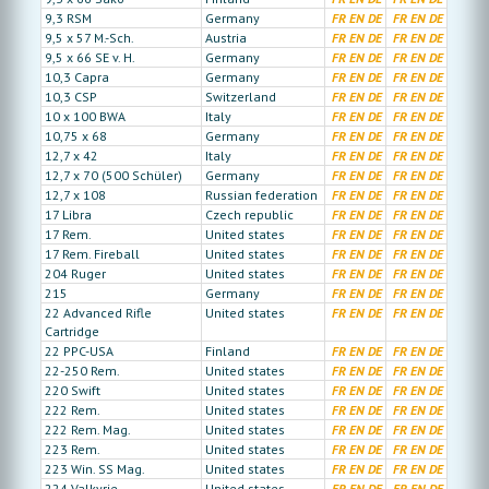
9,3 RSM
Germany
FR
EN
DE
FR
EN
DE
9,5 x 57 M.-Sch.
Austria
FR
EN
DE
FR
EN
DE
9,5 x 66 SE v. H.
Germany
FR
EN
DE
FR
EN
DE
10,3 Capra
Germany
FR
EN
DE
FR
EN
DE
10,3 CSP
Switzerland
FR
EN
DE
FR
EN
DE
10 x 100 BWA
Italy
FR
EN
DE
FR
EN
DE
10,75 x 68
Germany
FR
EN
DE
FR
EN
DE
12,7 x 42
Italy
FR
EN
DE
FR
EN
DE
12,7 x 70 (500 Schüler)
Germany
FR
EN
DE
FR
EN
DE
12,7 x 108
Russian federation
FR
EN
DE
FR
EN
DE
17 Libra
Czech republic
FR
EN
DE
FR
EN
DE
17 Rem.
United states
FR
EN
DE
FR
EN
DE
17 Rem. Fireball
United states
FR
EN
DE
FR
EN
DE
204 Ruger
United states
FR
EN
DE
FR
EN
DE
215
Germany
FR
EN
DE
FR
EN
DE
22 Advanced Rifle
United states
FR
EN
DE
FR
EN
DE
Cartridge
22 PPC-USA
Finland
FR
EN
DE
FR
EN
DE
22-250 Rem.
United states
FR
EN
DE
FR
EN
DE
220 Swift
United states
FR
EN
DE
FR
EN
DE
222 Rem.
United states
FR
EN
DE
FR
EN
DE
222 Rem. Mag.
United states
FR
EN
DE
FR
EN
DE
223 Rem.
United states
FR
EN
DE
FR
EN
DE
223 Win. SS Mag.
United states
FR
EN
DE
FR
EN
DE
224 Valkyrie
United states
FR
EN
DE
FR
EN
DE