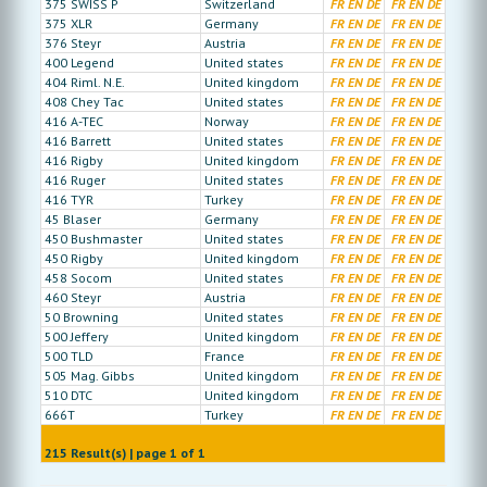
375 SWISS P
Switzerland
FR
EN
DE
FR
EN
DE
375 XLR
Germany
FR
EN
DE
FR
EN
DE
376 Steyr
Austria
FR
EN
DE
FR
EN
DE
400 Legend
United states
FR
EN
DE
FR
EN
DE
404 Riml. N.E.
United kingdom
FR
EN
DE
FR
EN
DE
408 Chey Tac
United states
FR
EN
DE
FR
EN
DE
416 A-TEC
Norway
FR
EN
DE
FR
EN
DE
416 Barrett
United states
FR
EN
DE
FR
EN
DE
416 Rigby
United kingdom
FR
EN
DE
FR
EN
DE
416 Ruger
United states
FR
EN
DE
FR
EN
DE
416 TYR
Turkey
FR
EN
DE
FR
EN
DE
45 Blaser
Germany
FR
EN
DE
FR
EN
DE
450 Bushmaster
United states
FR
EN
DE
FR
EN
DE
450 Rigby
United kingdom
FR
EN
DE
FR
EN
DE
458 Socom
United states
FR
EN
DE
FR
EN
DE
460 Steyr
Austria
FR
EN
DE
FR
EN
DE
50 Browning
United states
FR
EN
DE
FR
EN
DE
500 Jeffery
United kingdom
FR
EN
DE
FR
EN
DE
500 TLD
France
FR
EN
DE
FR
EN
DE
505 Mag. Gibbs
United kingdom
FR
EN
DE
FR
EN
DE
510 DTC
United kingdom
FR
EN
DE
FR
EN
DE
666T
Turkey
FR
EN
DE
FR
EN
DE
215 Result(s) | page 1 of 1